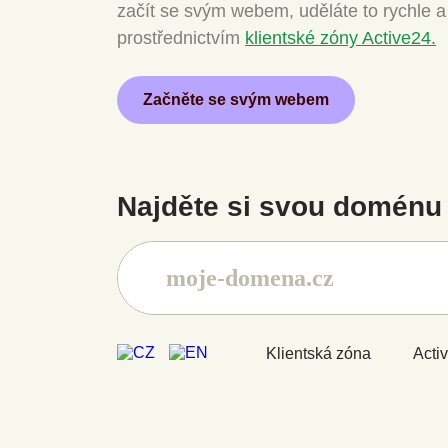
začít se svým webem, uděláte to rychle 
prostřednictvím
klientské zóny Active24.
Začněte se svým webem
Najděte si svou doménu 
Klientská zóna
Acti