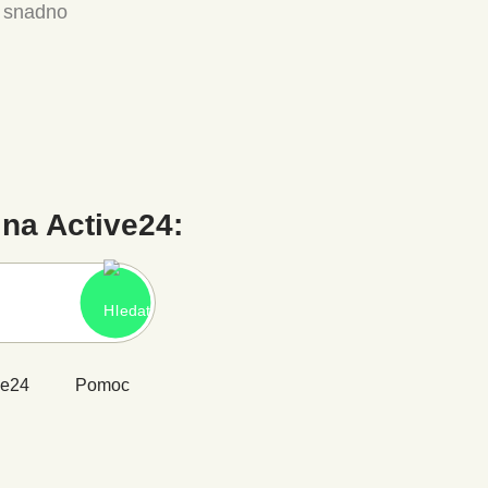
a snadno
na Active24:
ve24
Pomoc